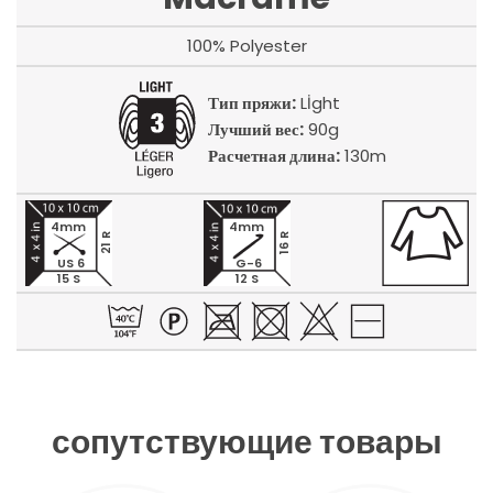
100% Polyester
Тип пряжи:
Lİght
Лучший вес:
90g
Расчетная длина:
130m
4mm
4mm
21 R
16 R
US 6
G-6
15 S
12 S
сопутствующие товары