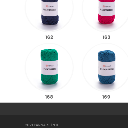
162
163
168
169
2021 YARNART İPLİK