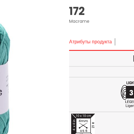
172
Macrame
Атрибуты продукта
4mm
21 R
US 6