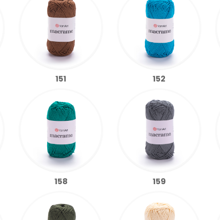
151
152
158
159