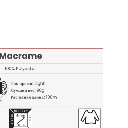
Macrame
100% Polyester
Тип пряжи:
Lİght
Лучший вес:
90g
Расчетная длина:
130m
4mm
16 R
G-6