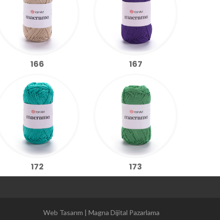
166
167
172
173
Magna Dijital Pazarlama