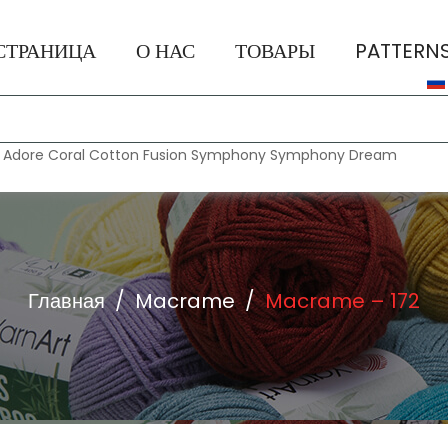
СТРАНИЦА
О НАС
ТОВАРЫ
PATTERN
:
Adore
Coral
Cotton Fusion
Symphony
Symphony Dream
Главная
/
Macrame
/
Macrame – 172