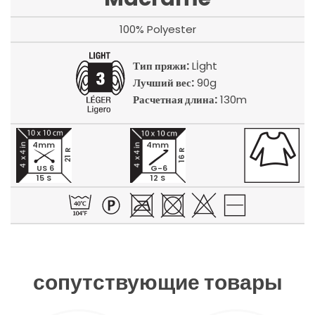
100% Polyester
Тип пряжи:
Lİght
Лучший вес:
90g
Расчетная длина:
130m
4mm
4mm
21 R
16 R
US 6
G-6
15 S
12 S
сопутствующие товары