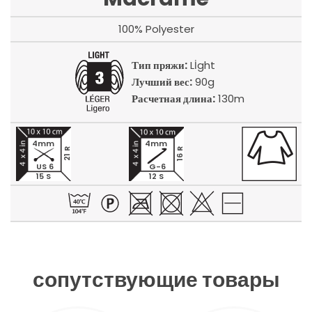
100% Polyester
Тип пряжи:
Lİght
Лучший вес:
90g
Расчетная длина:
130m
4mm
4mm
21 R
16 R
US 6
G-6
15 S
12 S
сопутствующие товары