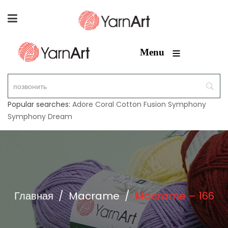
≡
Menu
Popular searches:
Adore
Coral
Cotton Fusion
Symphony
Symphony Dream
Главная
/
Macrame
/
Macrame – 166