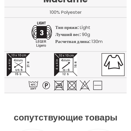
100% Polyester
Тип пряжи:
Lİght
Лучший вес:
90g
Расчетная длина:
130m
4mm
4mm
21 R
16 R
US 6
G-6
15 S
12 S
сопутствующие товары