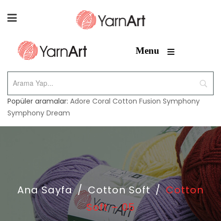
≡
Menu
Popüler aramalar:
Adore
Coral
Cotton Fusion
Symphony
Symphony Dream
Ana Sayfa
/
Cotton Soft
/
Cotton
Soft – 05