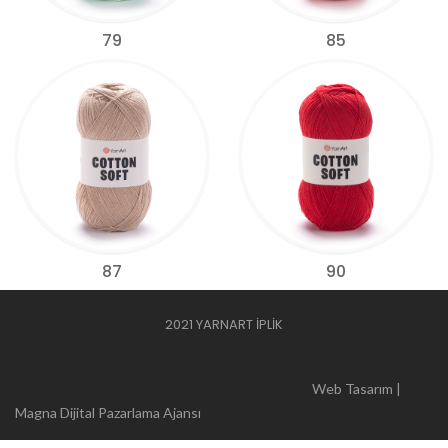
79
85
87
90
2021 YARNART İPLİK
Web Tasarım |
Magna Dijital Pazarlama Ajansı