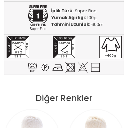
İplik Türü:
Super Fine
Yumak Ağırlığı:
100g
Tahmini Uzunluk:
600m
2,5mm
2,5mm
44 R
32 R
US 2
C-2
~400g
32 S
26 S
Diğer Renkler