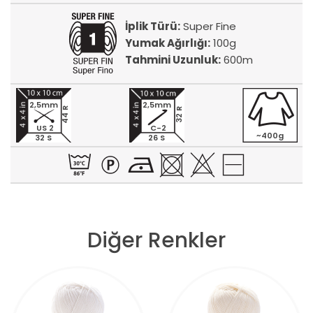
İplik Türü:
Super Fine
Yumak Ağırlığı:
100g
Tahmini Uzunluk:
600m
2,5mm
2,5mm
44 R
32 R
US 2
C-2
~400g
32 S
26 S
Diğer Renkler