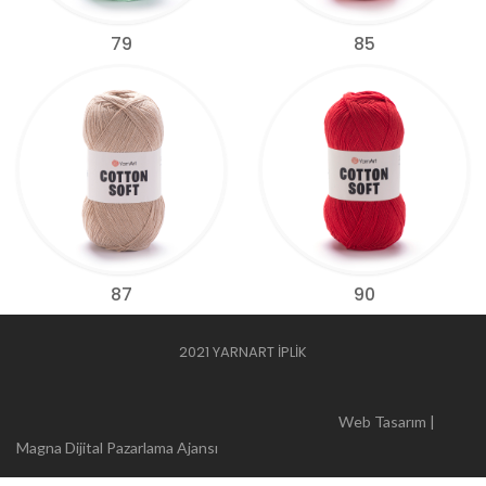
79
85
87
90
2021 YARNART İPLİK
Web Tasarım |
Magna Dijital Pazarlama Ajansı