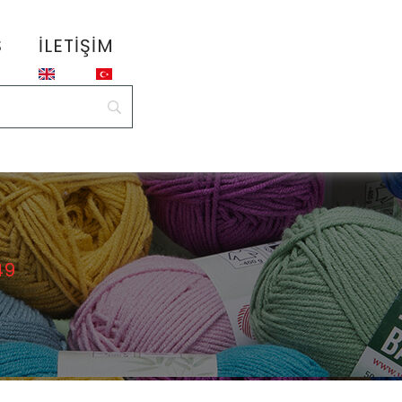
S
İLETIŞIM
49