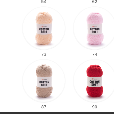
54
62
73
74
87
90