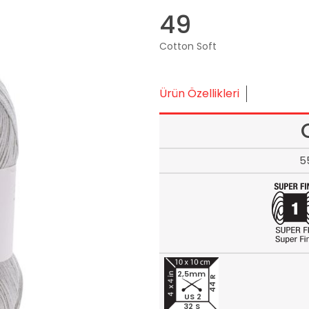
49
Cotton Soft
Ürün Özellikleri
5
2,5mm
44 R
US 2
32 S