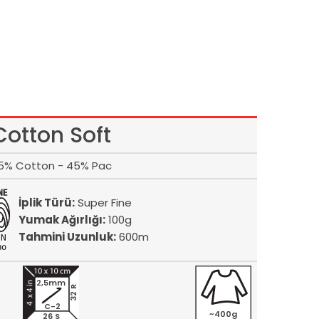
Cotton Soft
5% Cotton - 45% Pac
İplik Türü:
Super Fine
Yumak Ağırlığı:
100g
Tahmini Uzunluk:
600m
2,5mm
32 R
C-2
~400g
26 S