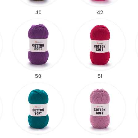
40
42
50
51