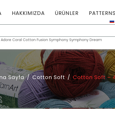
A
HAKKIMIZDA
ÜRÜNLER
PATTERN
:
Adore
Coral
Cotton Fusion
Symphony
Symphony Dream
na Sayfa
/
Cotton Soft
/
Cotton Soft – 