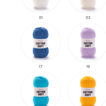
01
03
17
19