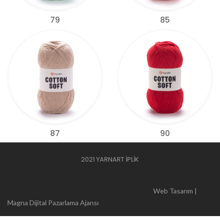
79
85
87
90
2021 YARNART İPLİK
Web Tasarım |
Magna Dijital Pazarlama Ajansı