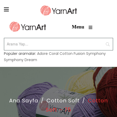
≡
Menu
Popüler aramalar:
Adore
Coral
Cotton Fusion
Symphony
Symphony Dream
Ana Sayfa
/
Cotton Soft
/
Cotton
Soft – 75