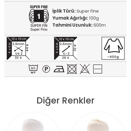
İplik Türü:
Super Fine
Yumak Ağırlığı:
100g
Tahmini Uzunluk:
600m
2,5mm
2,5mm
44 R
32 R
US 2
C-2
~400g
32 S
26 S
Diğer Renkler