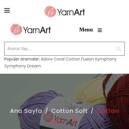
≡
Menu
Popüler aramalar:
Adore
Coral
Cotton Fusion
Symphony
Symphony Dream
Ana Sayfa
/
Cotton Soft
/
Cotton
Soft – 51