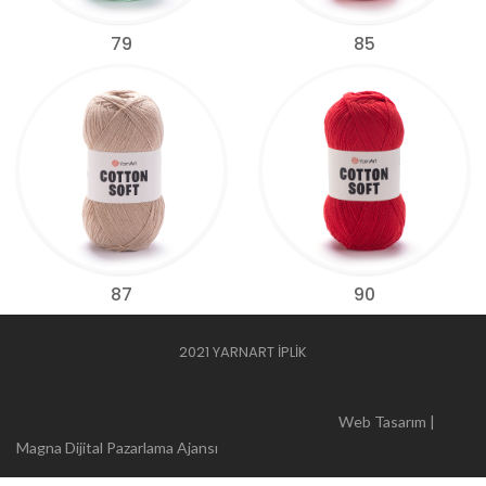
79
85
87
90
2021 YARNART İPLİK
Web Tasarım |
Magna Dijital Pazarlama Ajansı