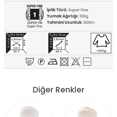
İplik Türü:
Super Fine
Yumak Ağırlığı:
100g
Tahmini Uzunluk:
600m
2,5mm
2,5mm
44 R
32 R
US 2
C-2
~400g
32 S
26 S
Diğer Renkler