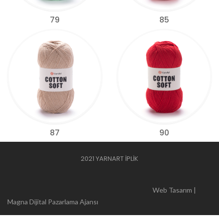
79
85
87
90
2021 YARNART İPLİK
Web Tasarım |
Magna Dijital Pazarlama Ajansı