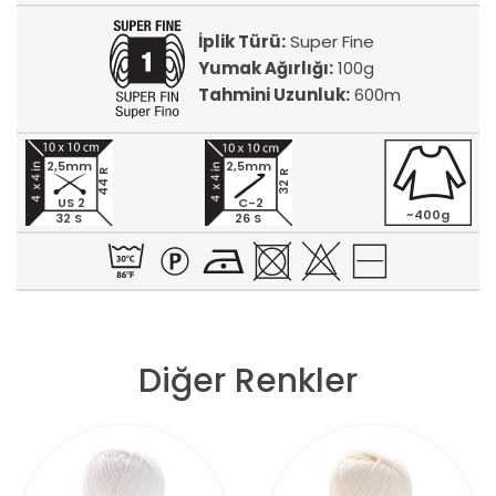
İplik Türü:
Super Fine
Yumak Ağırlığı:
100g
Tahmini Uzunluk:
600m
2,5mm
2,5mm
44 R
32 R
US 2
C-2
~400g
32 S
26 S
Diğer Renkler