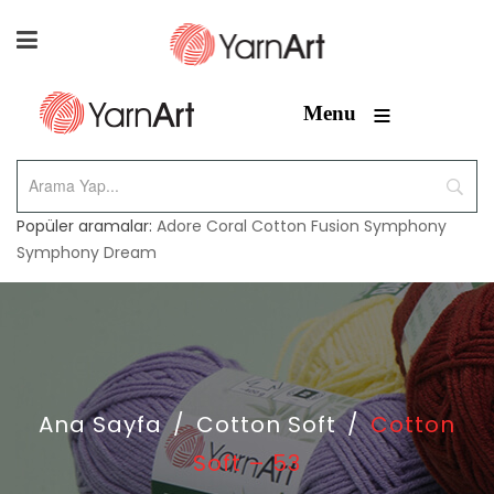
≡
Menu
Popüler aramalar:
Adore
Coral
Cotton Fusion
Symphony
Symphony Dream
Ana Sayfa
/
Cotton Soft
/
Cotton
Soft – 53