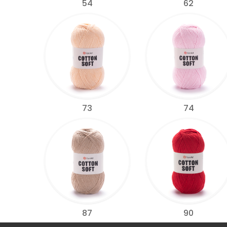
54
62
73
74
87
90