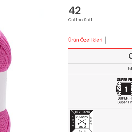
42
Cotton Soft
Ürün Özellikleri
5
2,5mm
44 R
US 2
32 S