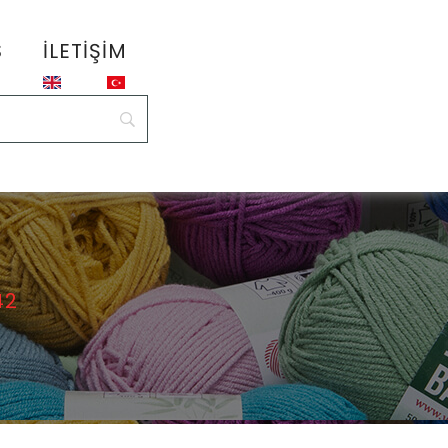
S
İLETIŞIM
42