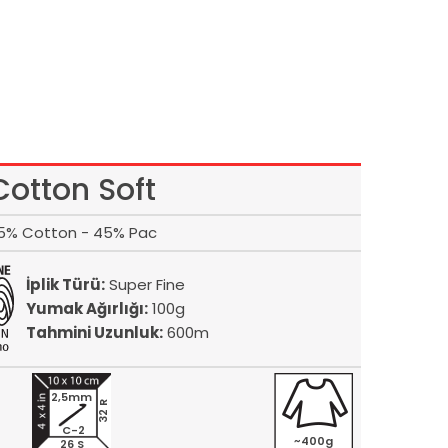
Cotton Soft
5% Cotton - 45% Pac
İplik Türü:
Super Fine
Yumak Ağırlığı:
100g
Tahmini Uzunluk:
600m
2,5mm
32 R
C-2
~400g
26 S