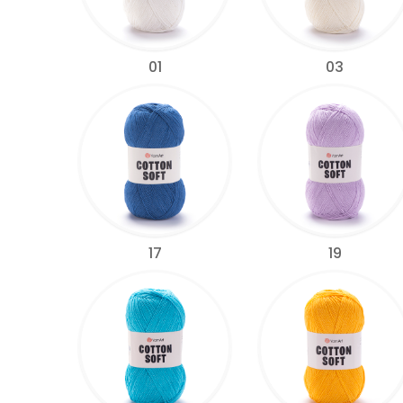
01
03
17
19