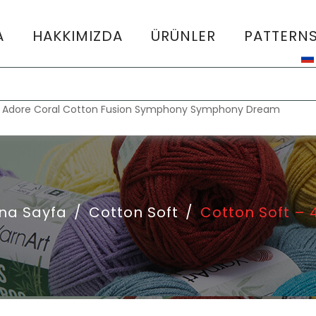
A
HAKKIMIZDA
ÜRÜNLER
PATTERN
:
Adore
Coral
Cotton Fusion
Symphony
Symphony Dream
na Sayfa
/
Cotton Soft
/
Cotton Soft – 