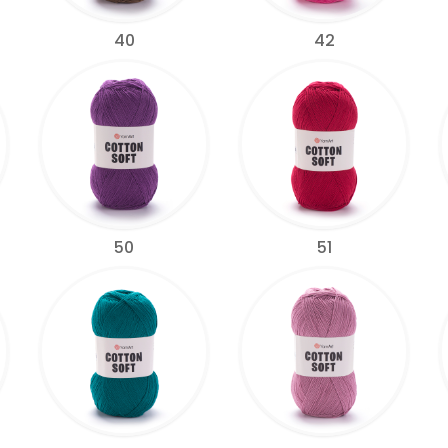
40
42
50
51