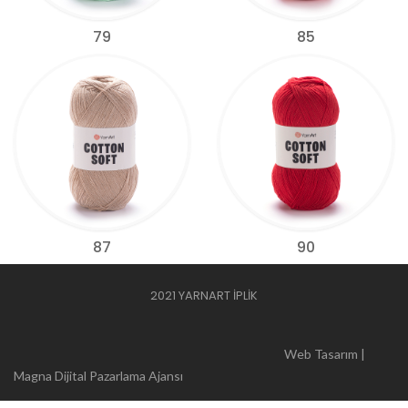
79
85
87
90
2021 YARNART İPLİK
Web Tasarım |
Magna Dijital Pazarlama Ajansı