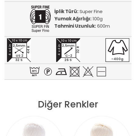
İplik Türü:
Super Fine
Yumak Ağırlığı:
100g
Tahmini Uzunluk:
600m
2,5mm
2,5mm
44 R
32 R
US 2
C-2
~400g
32 S
26 S
Diğer Renkler