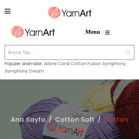
≡
Menu
Popüler aramalar:
Adore
Coral
Cotton Fusion
Symphony
Symphony Dream
Ana Sayfa
/
Cotton Soft
/
Cotton
Soft – 28