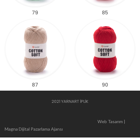
79
85
87
90
2021 YARNART İPLİK
Web Tasarım |
Magna Dijital Pazarlama Ajansı