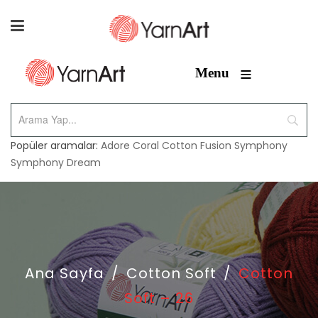
≡
Menu
Popüler aramalar:
Adore
Coral
Cotton Fusion
Symphony
Symphony Dream
Ana Sayfa
/
Cotton Soft
/
Cotton
Soft – 26