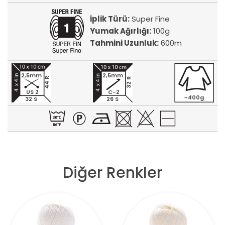
İplik Türü:
Super Fine
Yumak Ağırlığı:
100g
Tahmini Uzunluk:
600m
2,5mm
2,5mm
44 R
32 R
US 2
C-2
~400g
32 S
26 S
Diğer Renkler