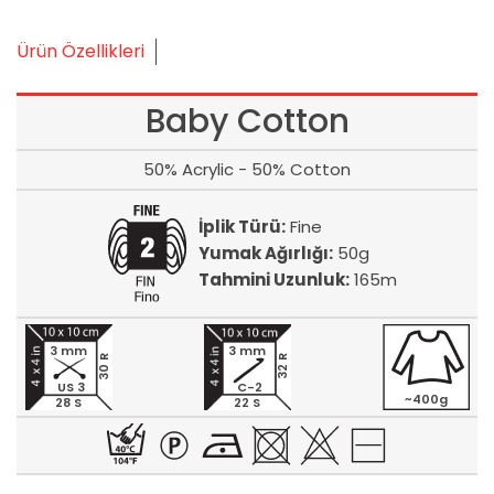
Ürün Özellikleri
Baby Cotton
50% Acrylic - 50% Cotton
İplik Türü:
Fine
Yumak Ağırlığı:
50g
Tahmini Uzunluk:
165m
3 mm
3 mm
30 R
32 R
US 3
C-2
~400g
28 S
22 S