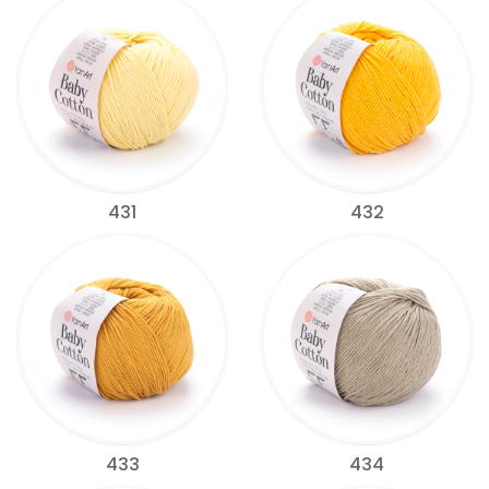
431
432
433
434