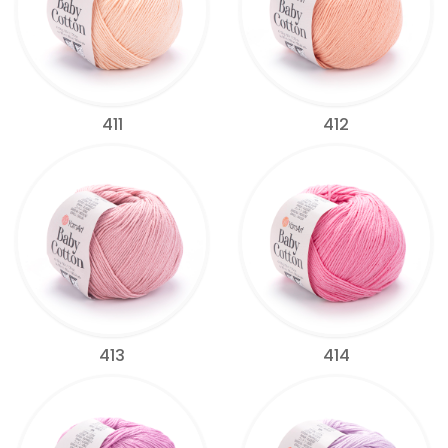
411
412
413
414