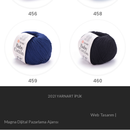
456
458
459
460
2021 YARNART İPLİK
Web Tasarım |
Magna Dijital Pazarlama Ajansı