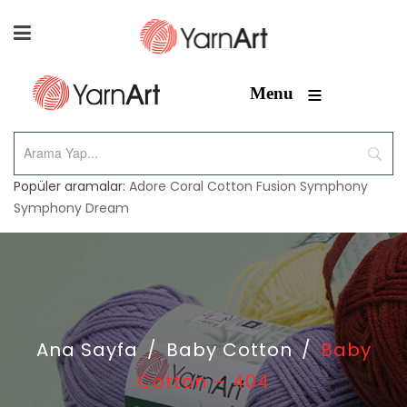
≡
Menu
Popüler aramalar:
Adore
Coral
Cotton Fusion
Symphony
Symphony Dream
Ana Sayfa
/
Baby Cotton
/
Baby
Cotton – 404