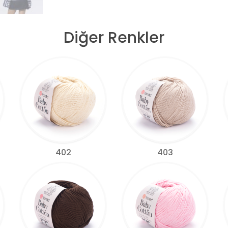
Diğer Renkler
402
403