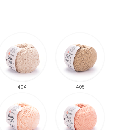
404
405