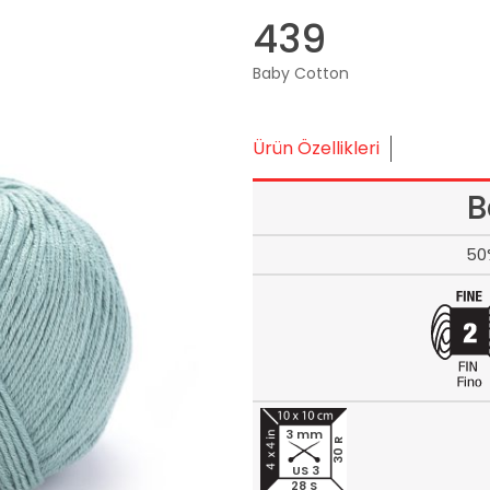
439
Baby Cotton
Ürün Özellikleri
B
50
3 mm
30 R
US 3
28 S