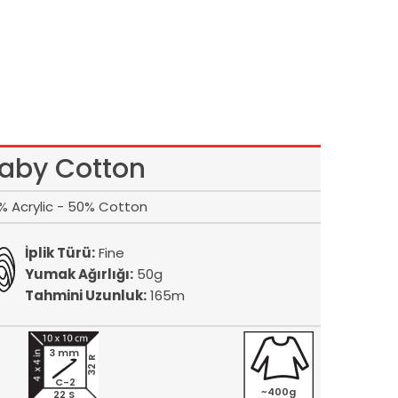
aby Cotton
% Acrylic - 50% Cotton
İplik Türü:
Fine
Yumak Ağırlığı:
50g
Tahmini Uzunluk:
165m
3 mm
32 R
C-2
~400g
22 S