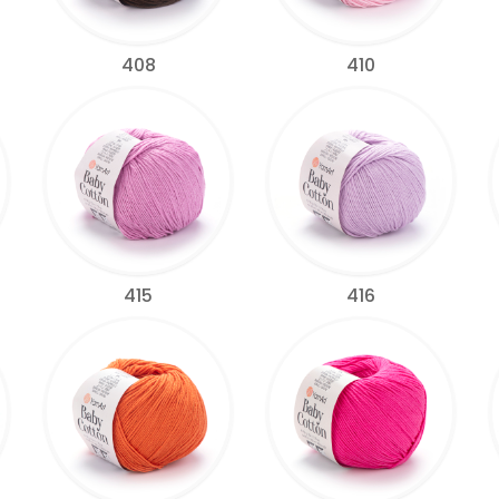
408
410
415
416