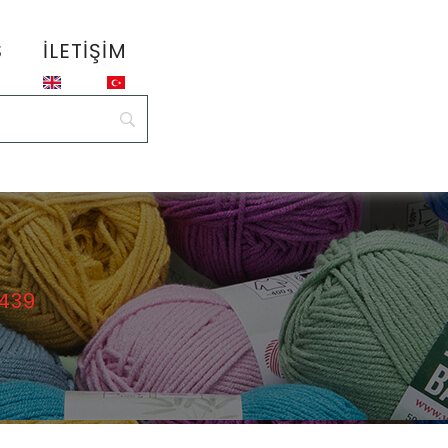
S
İLETIŞIM
439