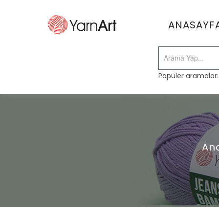
ANASAYF
Popüler aramalar
An