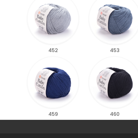
452
453
459
460