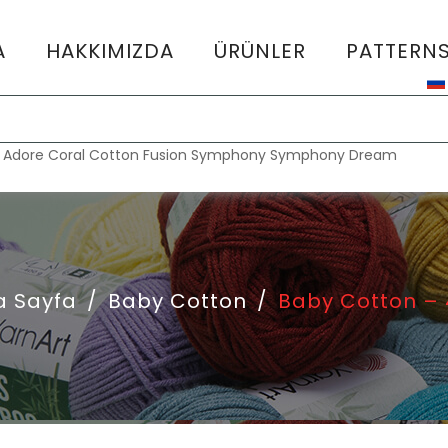
A
HAKKIMIZDA
ÜRÜNLER
PATTERN
:
Adore
Coral
Cotton Fusion
Symphony
Symphony Dream
a Sayfa
/
Baby Cotton
/
Baby Cotton – 