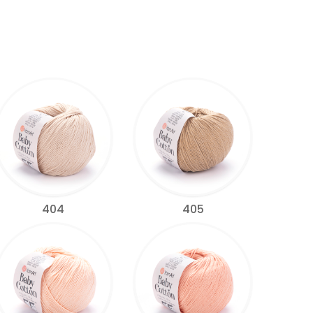
404
405