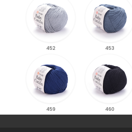
452
453
459
460