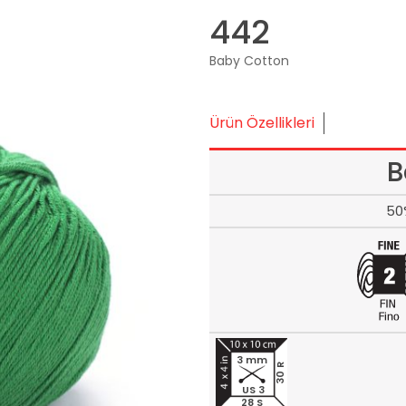
442
Baby Cotton
Ürün Özellikleri
B
50
3 mm
30 R
US 3
28 S