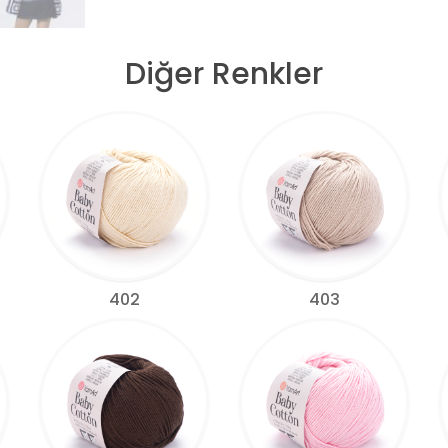
Diğer Renkler
402
403