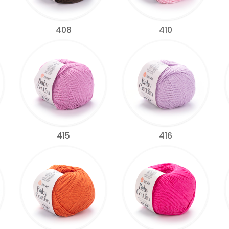
408
410
415
416