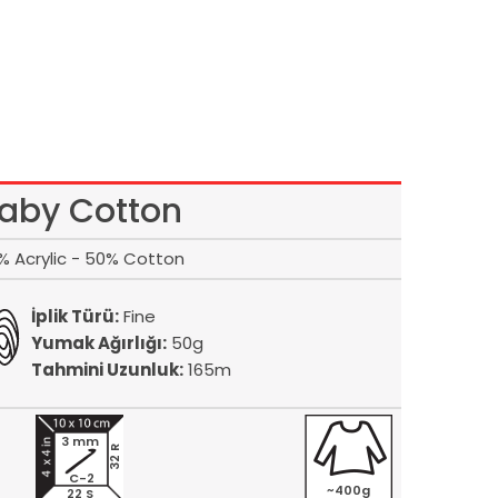
aby Cotton
% Acrylic - 50% Cotton
İplik Türü:
Fine
Yumak Ağırlığı:
50g
Tahmini Uzunluk:
165m
3 mm
32 R
C-2
~400g
22 S