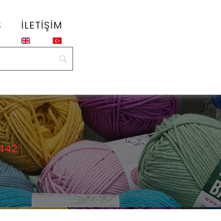
S
İLETIŞIM
442