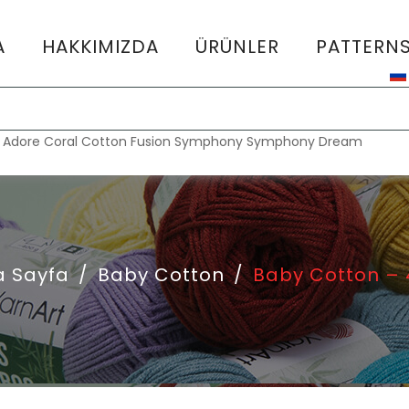
A
HAKKIMIZDA
ÜRÜNLER
PATTERN
:
Adore
Coral
Cotton Fusion
Symphony
Symphony Dream
a Sayfa
/
Baby Cotton
/
Baby Cotton – 