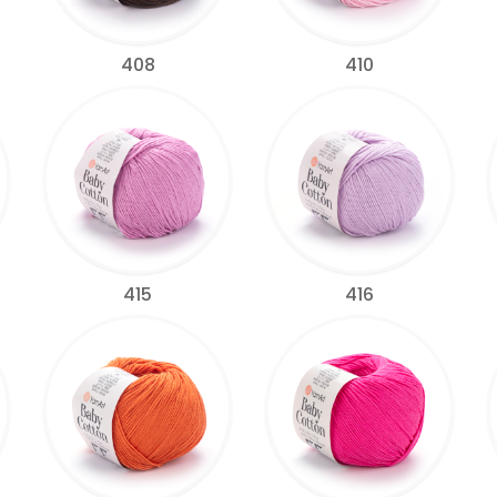
408
410
415
416