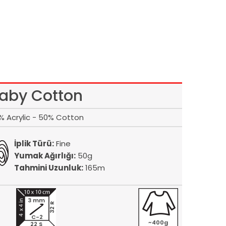
aby Cotton
% Acrylic - 50% Cotton
İplik Türü:
Fine
Yumak Ağırlığı:
50g
Tahmini Uzunluk:
165m
3 mm
32 R
C-2
~400g
22 S