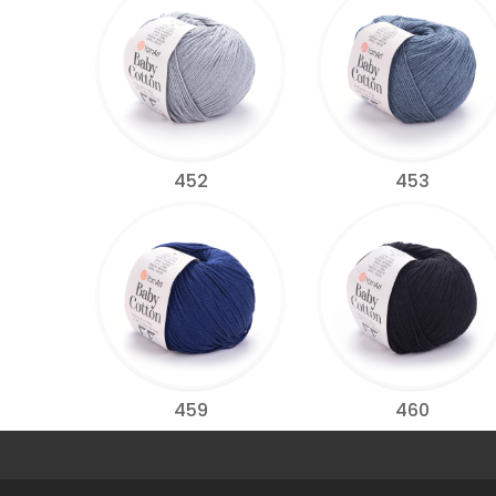
452
453
459
460