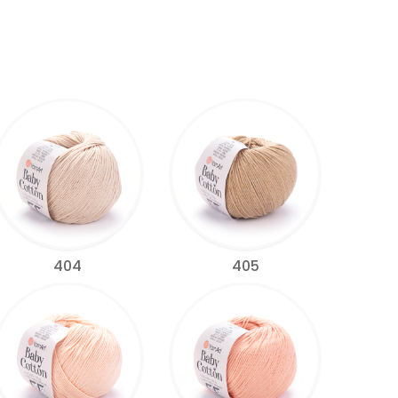
404
405