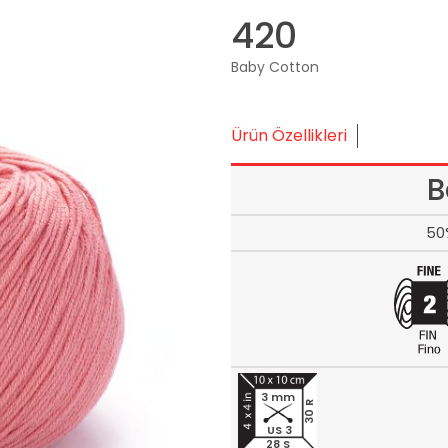
420
Baby Cotton
Ürün Özellikleri
B
50
3 mm
30 R
US 3
28 S