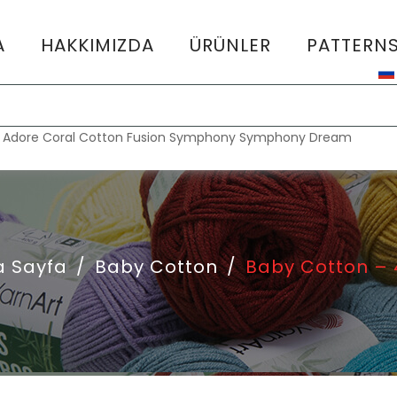
A
HAKKIMIZDA
ÜRÜNLER
PATTERN
:
Adore
Coral
Cotton Fusion
Symphony
Symphony Dream
a Sayfa
/
Baby Cotton
/
Baby Cotton – 