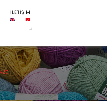
S
İLETIŞIM
420