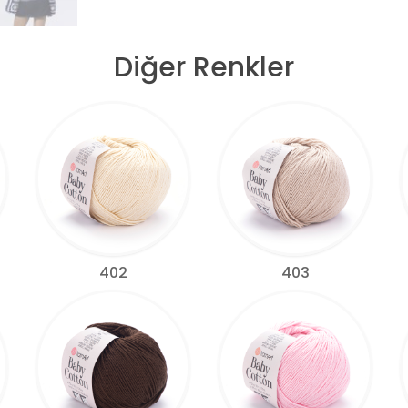
Diğer Renkler
402
403