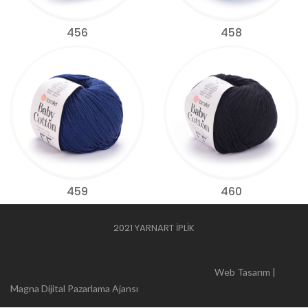
456
458
459
460
2021 YARNART İPLİK
Web Tasarım |
Magna Dijital Pazarlama Ajansı