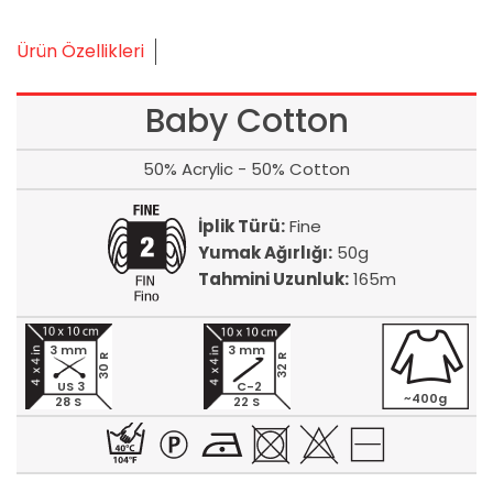
Ürün Özellikleri
Baby Cotton
50% Acrylic - 50% Cotton
İplik Türü:
Fine
Yumak Ağırlığı:
50g
Tahmini Uzunluk:
165m
3 mm
3 mm
30 R
32 R
US 3
C-2
~400g
28 S
22 S