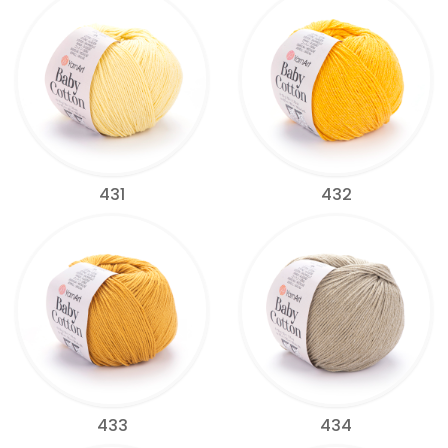
431
432
433
434