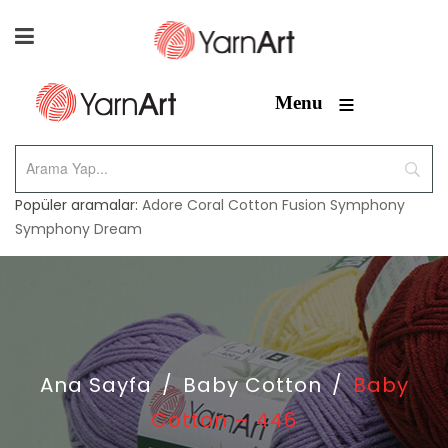
≡
Menu
Popüler aramalar:
Adore
Coral
Cotton Fusion
Symphony
Symphony Dream
Ana Sayfa
/
Baby Cotton
/
Baby
Cotton – 446