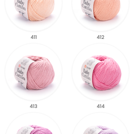
411
412
413
414