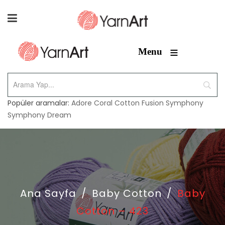
≡
Menu
Popüler aramalar:
Adore
Coral
Cotton Fusion
Symphony
Symphony Dream
Ana Sayfa
/
Baby Cotton
/
Baby
Cotton – 423