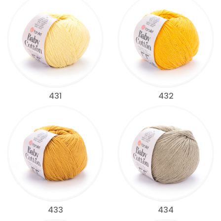
431
432
433
434