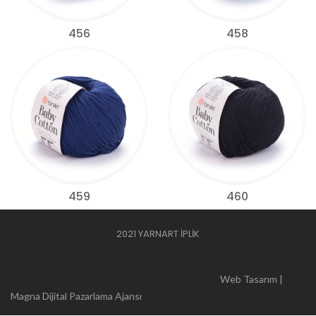
456
458
459
460
2021 YARNART İPLİK
Web Tasarım |
Magna Dijital Pazarlama Ajansı