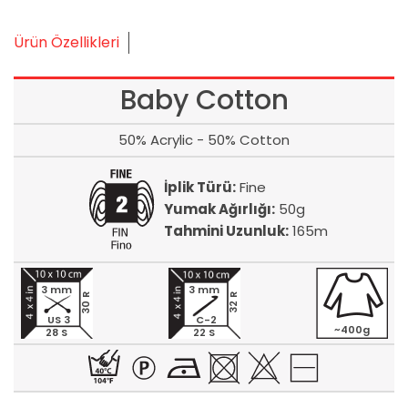
Ürün Özellikleri
Baby Cotton
50% Acrylic - 50% Cotton
İplik Türü:
Fine
Yumak Ağırlığı:
50g
Tahmini Uzunluk:
165m
3 mm
3 mm
30 R
32 R
US 3
C-2
~400g
28 S
22 S