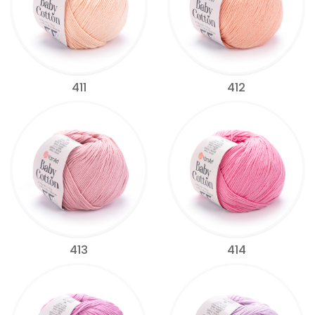
411
412
413
414