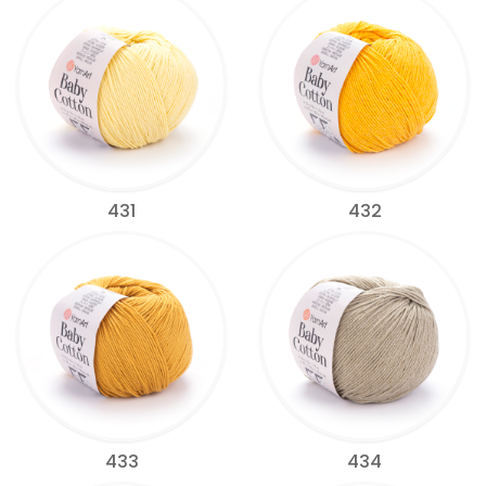
431
432
433
434