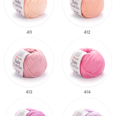
411
412
413
414