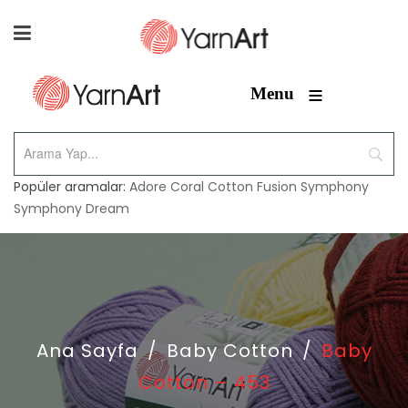
≡
Menu
Popüler aramalar:
Adore
Coral
Cotton Fusion
Symphony
Symphony Dream
Ana Sayfa
/
Baby Cotton
/
Baby
Cotton – 453