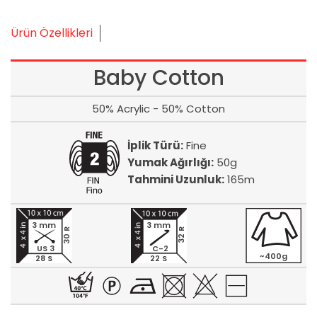
Ürün Özellikleri
Baby Cotton
50% Acrylic - 50% Cotton
İplik Türü:
Fine
Yumak Ağırlığı:
50g
Tahmini Uzunluk:
165m
3 mm
3 mm
30 R
32 R
US 3
C-2
~400g
28 S
22 S