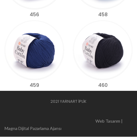
456
458
459
460
2021 YARNART İPLİK
Web Tasarım |
Magna Dijital Pazarlama Ajansı