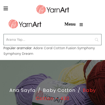
≡
Menu
Popüler aramalar:
Adore
Coral
Cotton Fusion
Symphony
Symphony Dream
Ana Sayfa
/
Baby Cotton
/
Baby
Cotton – 430