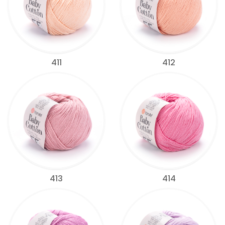
411
412
413
414