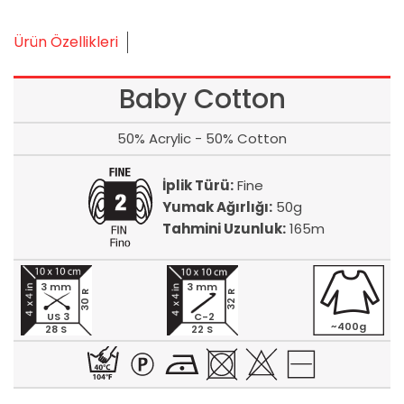
Ürün Özellikleri
Baby Cotton
50% Acrylic - 50% Cotton
İplik Türü:
Fine
Yumak Ağırlığı:
50g
Tahmini Uzunluk:
165m
3 mm
3 mm
30 R
32 R
US 3
C-2
~400g
28 S
22 S