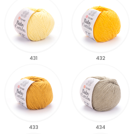
431
432
433
434