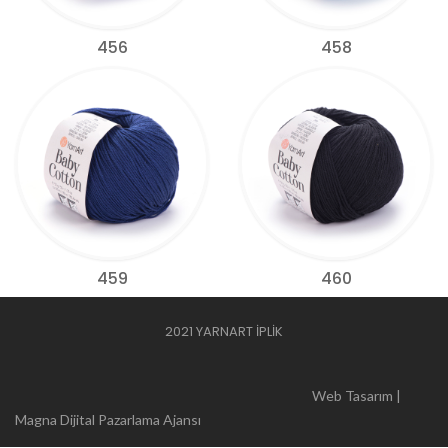
456
458
459
460
2021 YARNART İPLİK
Web Tasarım |
Magna Dijital Pazarlama Ajansı