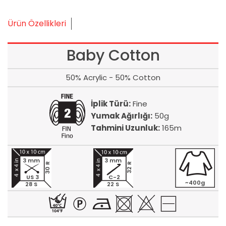
Ürün Özellikleri
Baby Cotton
50% Acrylic - 50% Cotton
İplik Türü:
Fine
Yumak Ağırlığı:
50g
Tahmini Uzunluk:
165m
3 mm
3 mm
30 R
32 R
US 3
C-2
~400g
28 S
22 S