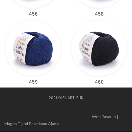
456
458
459
460
2021 YARNART İPLİK
Web Tasarım |
Magna Dijital Pazarlama Ajansı