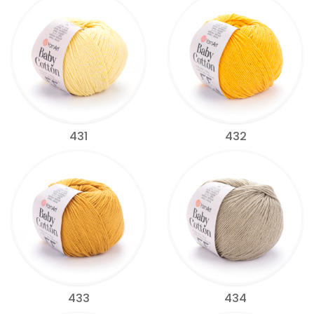
431
432
433
434