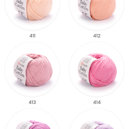
411
412
413
414