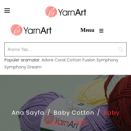
≡
Menu
Popüler aramalar:
Adore
Coral
Cotton Fusion
Symphony
Symphony Dream
Ana Sayfa
/
Baby Cotton
/
Baby
Cotton – 435