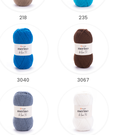
218
235
3040
3067