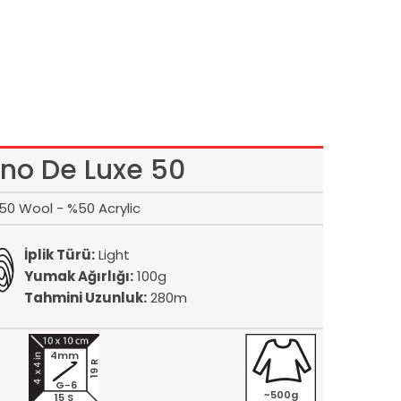
ino De Luxe 50
50 Wool - %50 Acrylic
İplik Türü:
Light
Yumak Ağırlığı:
100g
Tahmini Uzunluk:
280m
4mm
19 R
G-6
~500g
15 S