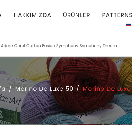
A
HAKKIMIZDA
ÜRÜNLER
PATTERN
:
Adore
Coral
Cotton Fusion
Symphony
Symphony Dream
fa
/
Merino De Luxe 50
/
Merino De Luxe