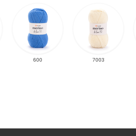
600
7003