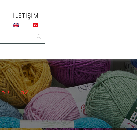
S
İLETIŞIM
 50 – 152