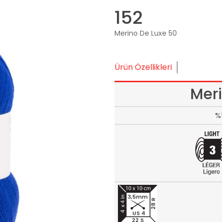
152
Merino De Luxe 50
Ürün Özellikleri
Mer
%
3,5mm
28 R
US 4
22 S