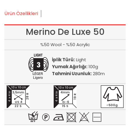
Ürün Özellikleri
Merino De Luxe 50
%50 Wool - %50 Acrylic
İplik Türü:
Light
Yumak Ağırlığı:
100g
Tahmini Uzunluk:
280m
3,5mm
4mm
28 R
19 R
US 4
G-6
~500g
22 S
15 S