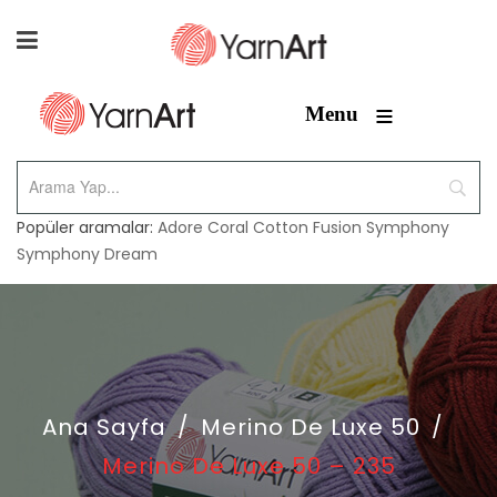
≡
Menu
Popüler aramalar:
Adore
Coral
Cotton Fusion
Symphony
Symphony Dream
Ana Sayfa
/
Merino De Luxe 50
/
Merino De Luxe 50 – 235