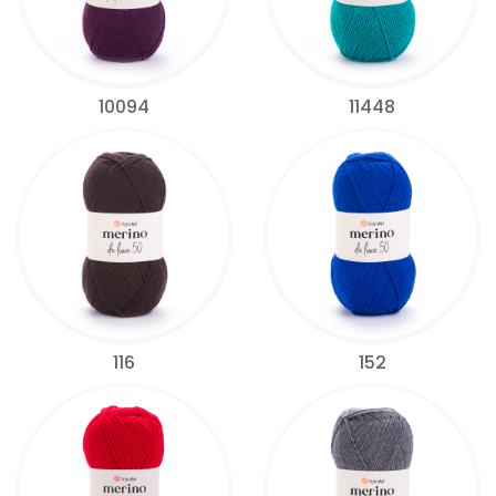
10094
11448
116
152