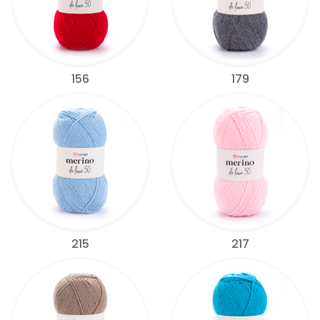
156
179
215
217