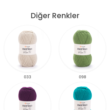
Diğer Renkler
033
098