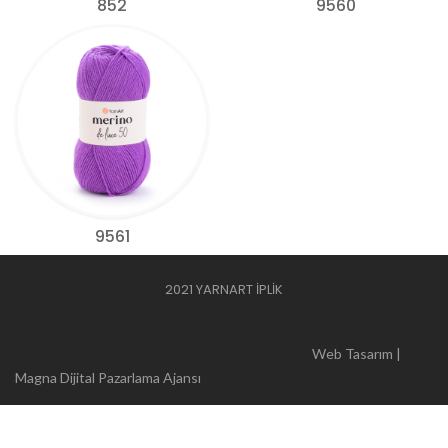
852
9560
9561
2021 YARNART İPLİK
Web Tasarım |
Magna Dijital Pazarlama Ajansı