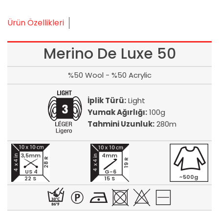
Ürün Özellikleri
Merino De Luxe 50
%50 Wool - %50 Acrylic
İplik Türü:
Light
Yumak Ağırlığı:
100g
Tahmini Uzunluk:
280m
3,5mm
4mm
28 R
19 R
US 4
G-6
~500g
22 S
15 S