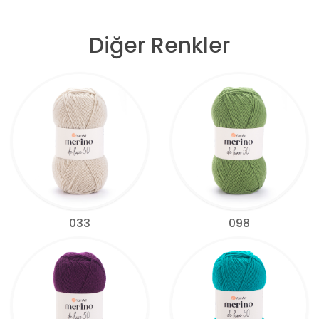
Diğer Renkler
033
098