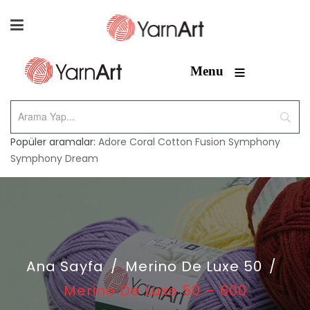
≡
Menu
Popüler aramalar:
Adore
Coral
Cotton Fusion
Symphony
Symphony Dream
Ana Sayfa
/
Merino De Luxe 50
/
Merino De Luxe 50 – 600