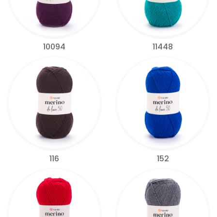
10094
11448
116
152