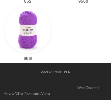
852
9560
9561
2021 YARNART İPLİK
Web Tasarım |
Magna Dijital Pazarlama Ajansı