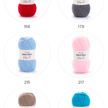
156
179
215
217