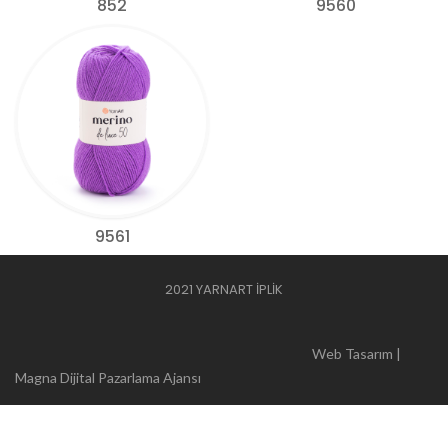
852
9560
9561
2021 YARNART İPLİK
Web Tasarım |
Magna Dijital Pazarlama Ajansı