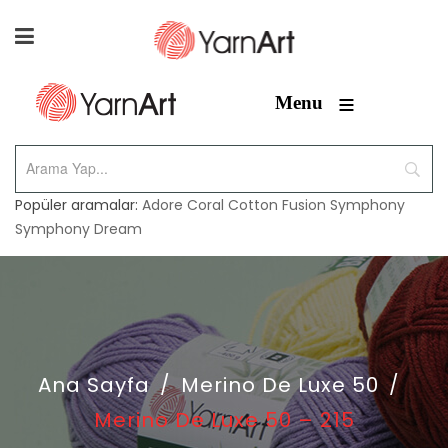
≡
Menu
Popüler aramalar:
Adore
Coral
Cotton Fusion
Symphony
Symphony Dream
Ana Sayfa
/
Merino De Luxe 50
/
Merino De Luxe 50 – 215