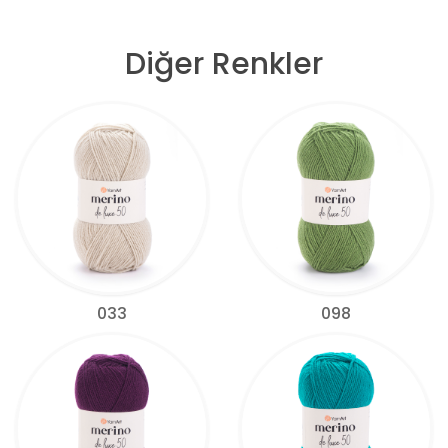
Diğer Renkler
033
098