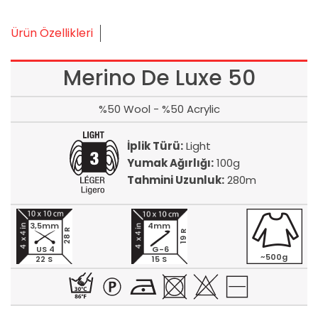
Ürün Özellikleri
Merino De Luxe 50
%50 Wool - %50 Acrylic
İplik Türü:
Light
Yumak Ağırlığı:
100g
Tahmini Uzunluk:
280m
3,5mm
4mm
28 R
19 R
US 4
G-6
~500g
22 S
15 S