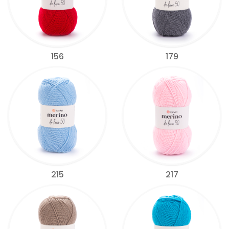
156
179
215
217