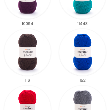
10094
11448
116
152