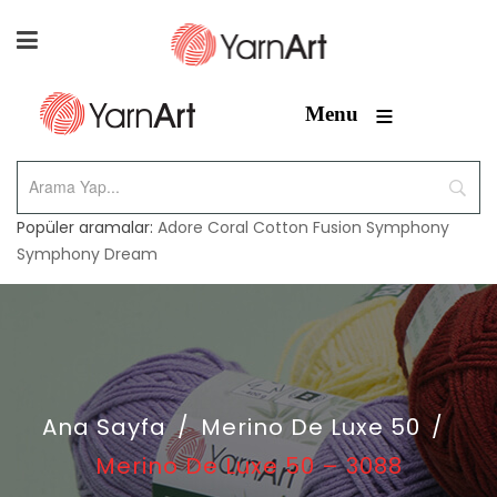
≡
Menu
Popüler aramalar:
Adore
Coral
Cotton Fusion
Symphony
Symphony Dream
Ana Sayfa
/
Merino De Luxe 50
/
Merino De Luxe 50 – 3088