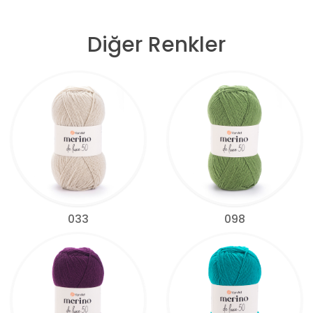
Diğer Renkler
033
098