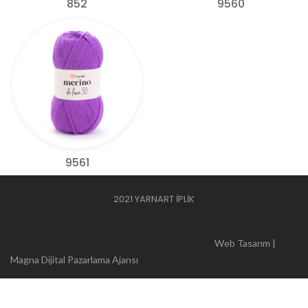
852
9560
9561
2021 YARNART İPLİK
Web Tasarım |
Magna Dijital Pazarlama Ajansı