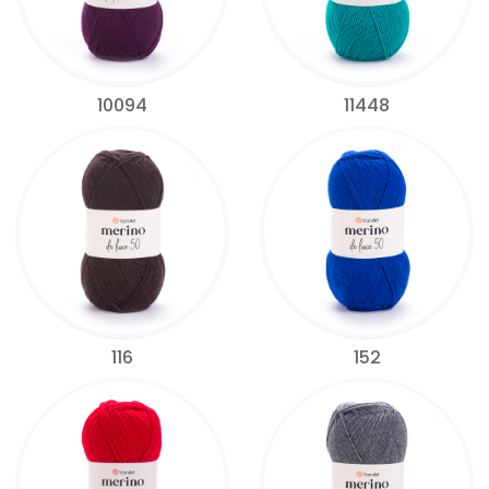
10094
11448
116
152