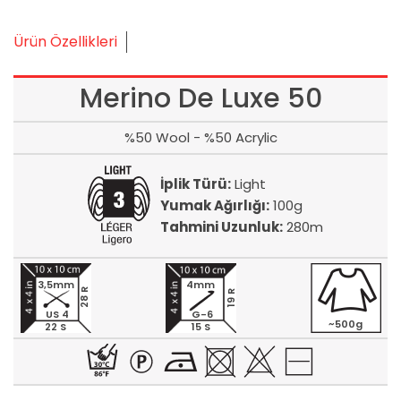
Ürün Özellikleri
Merino De Luxe 50
%50 Wool - %50 Acrylic
İplik Türü:
Light
Yumak Ağırlığı:
100g
Tahmini Uzunluk:
280m
3,5mm
4mm
28 R
19 R
US 4
G-6
~500g
22 S
15 S