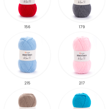
156
179
215
217