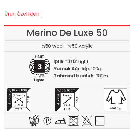
Ürün Özellikleri
Merino De Luxe 50
%50 Wool - %50 Acrylic
İplik Türü:
Light
Yumak Ağırlığı:
100g
Tahmini Uzunluk:
280m
3,5mm
4mm
28 R
19 R
US 4
G-6
~500g
22 S
15 S