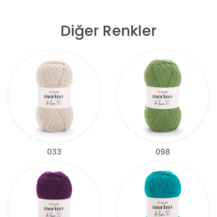
Diğer Renkler
033
098