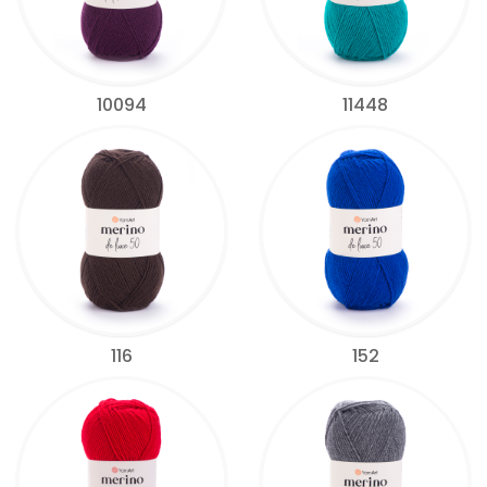
10094
11448
116
152