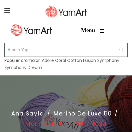
≡
Menu
Popüler aramalar:
Adore
Coral
Cotton Fusion
Symphony
Symphony Dream
Ana Sayfa
/
Merino De Luxe 50
/
Merino De Luxe 50 – 3024