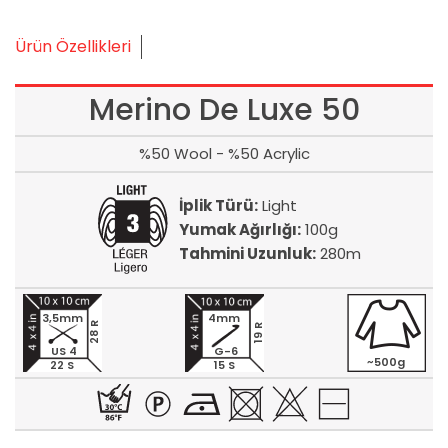
Ürün Özellikleri
Merino De Luxe 50
%50 Wool - %50 Acrylic
İplik Türü:
Light
Yumak Ağırlığı:
100g
Tahmini Uzunluk:
280m
3,5mm
4mm
28 R
19 R
US 4
G-6
~500g
22 S
15 S