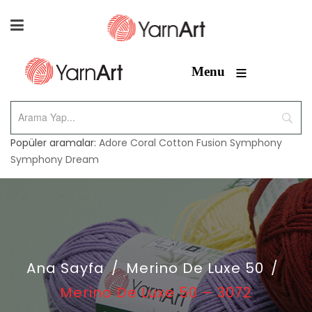
≡
Menu
Popüler aramalar:
Adore
Coral
Cotton Fusion
Symphony
Symphony Dream
Ana Sayfa
/
Merino De Luxe 50
/
Merino De Luxe 50 – 3072