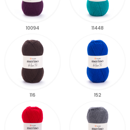
10094
11448
116
152