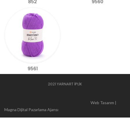
852
9560
9561
2021 YARNART İPLİK
Web Tasarım |
Magna Dijital Pazarlama Ajansı