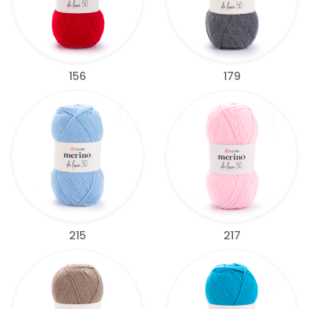
156
179
215
217