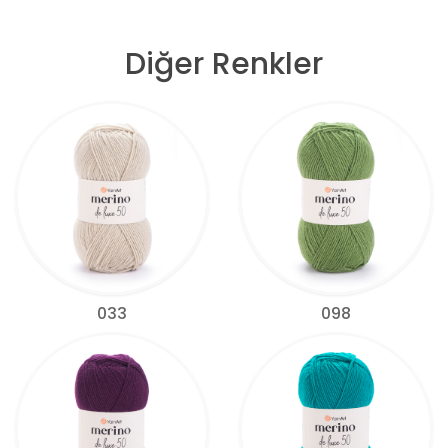
Diğer Renkler
033
098