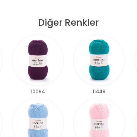
Diğer Renkler
10094
11448