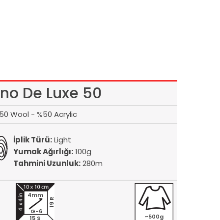
ino De Luxe 50
50 Wool - %50 Acrylic
İplik Türü:
Light
Yumak Ağırlığı:
100g
Tahmini Uzunluk:
280m
4mm
19 R
G-6
~500g
15 S