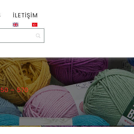
S
İLETIŞIM
 50 – 570