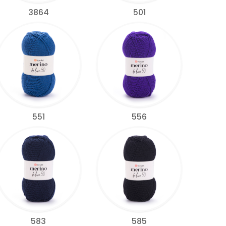
3864
501
551
556
583
585