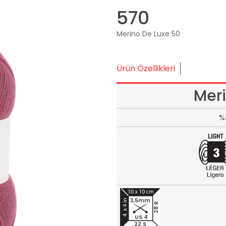
570
Merino De Luxe 50
Ürün Özellikleri
Mer
%
3,5mm
28 R
US 4
22 S