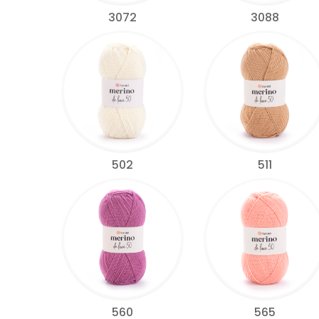
3072
3088
502
511
560
565