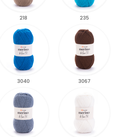
218
235
3040
3067