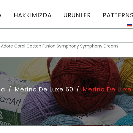
A
HAKKIMIZDA
ÜRÜNLER
PATTERN
:
Adore
Coral
Cotton Fusion
Symphony
Symphony Dream
fa
/
Merino De Luxe 50
/
Merino De Luxe