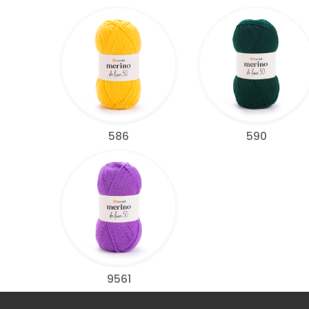
586
590
9561