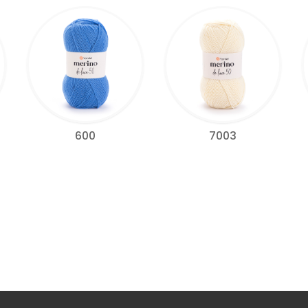
600
7003