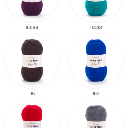
10094
11448
116
152