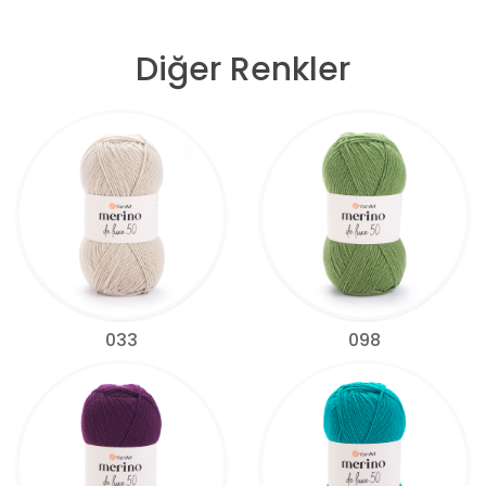
Diğer Renkler
033
098