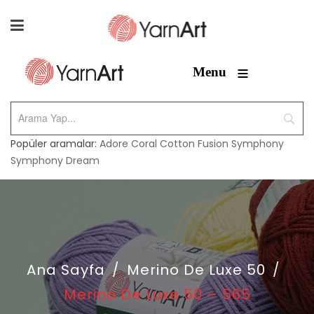
≡
Menu
Popüler aramalar:
Adore
Coral
Cotton Fusion
Symphony
Symphony Dream
Ana Sayfa
/
Merino De Luxe 50
/
Merino De Luxe 50 – 565