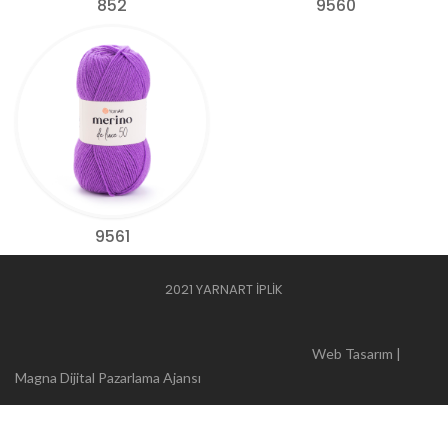
852
9560
9561
2021 YARNART İPLİK
Web Tasarım |
Magna Dijital Pazarlama Ajansı