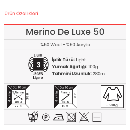
Ürün Özellikleri
Merino De Luxe 50
%50 Wool - %50 Acrylic
İplik Türü:
Light
Yumak Ağırlığı:
100g
Tahmini Uzunluk:
280m
3,5mm
4mm
28 R
19 R
US 4
G-6
~500g
22 S
15 S