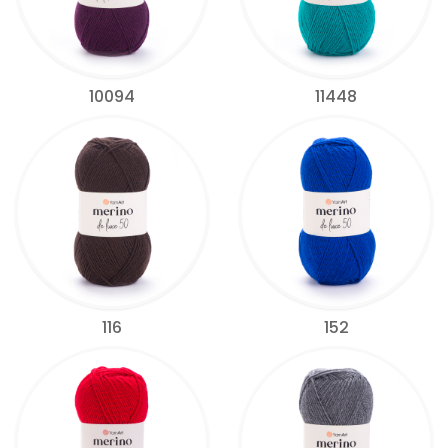
10094
11448
116
152