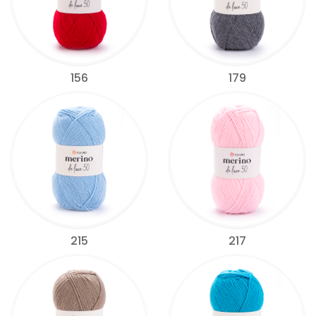
156
179
215
217