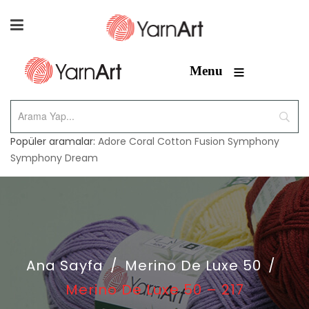
≡
Menu
Popüler aramalar:
Adore
Coral
Cotton Fusion
Symphony
Symphony Dream
Ana Sayfa
/
Merino De Luxe 50
/
Merino De Luxe 50 – 217