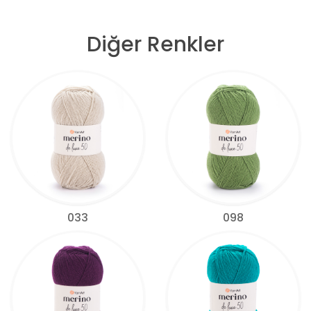
Diğer Renkler
033
098