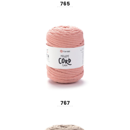
765
767