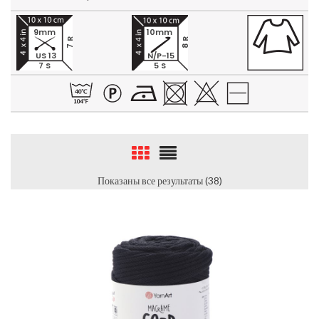
9mm
10mm
7 R
8 R
US 13
N/P-15
7 S
5 S
Показаны все результаты (38)