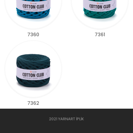
7360
7361
7362
2021 YARNART İPLİK