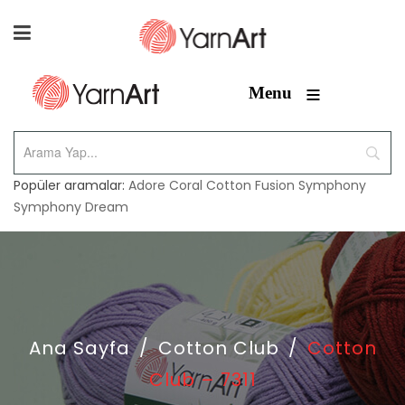
≡
Menu
Popüler aramalar:
Adore
Coral
Cotton Fusion
Symphony
Symphony Dream
Ana Sayfa
/
Cotton Club
/
Cotton
Club – 7311