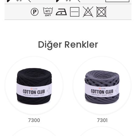
8 S
9 S
Diğer Renkler
7300
7301