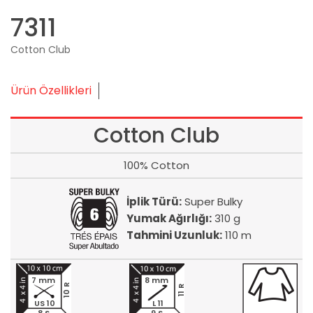
7311
Cotton Club
Ürün Özellikleri
Cotton Club
100% Cotton
İplik Türü:
Super Bulky
Yumak Ağırlığı:
310 g
Tahmini Uzunluk:
110 m
7 mm
8 mm
10 R
11 R
US 10
L 11