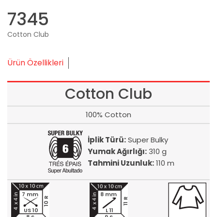
7345
Cotton Club
Ürün Özellikleri
Cotton Club
100% Cotton
İplik Türü:
Super Bulky
Yumak Ağırlığı:
310 g
Tahmini Uzunluk:
110 m
7 mm
8 mm
10 R
11 R
US 10
L 11