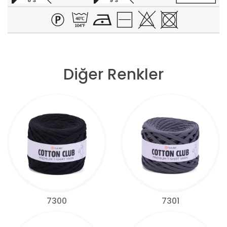
8 S
9 S
Diğer Renkler
7300
7301