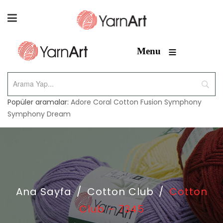
≡
Menu
Popüler aramalar:
Adore
Coral
Cotton Fusion
Symphony
Symphony Dream
Ana Sayfa
/
Cotton Club
/
Cotton
Club – 7345