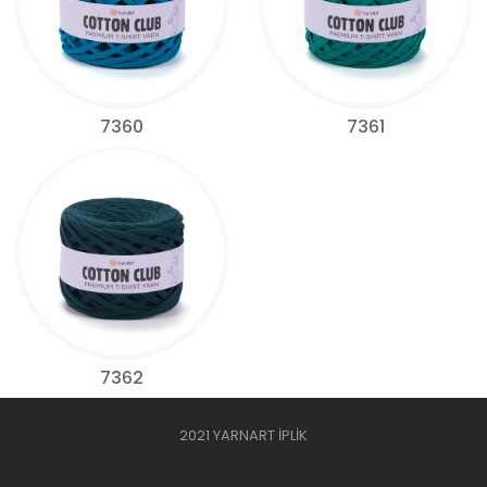
7360
7361
7362
2021 YARNART İPLİK