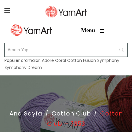
≡
Menu
Popüler aramalar:
Adore
Coral
Cotton Fusion
Symphony
Symphony Dream
Ana Sayfa
/
Cotton Club
/
Cotton
Club – 7353