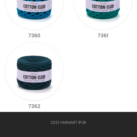
7360
7361
7362
2021 YARNART İPLİK