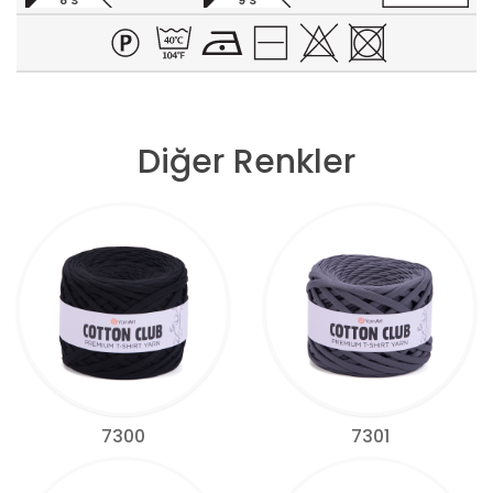
8 S
9 S
Diğer Renkler
7300
7301