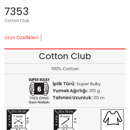
7353
Cotton Club
Ürün Özellikleri
Cotton Club
100% Cotton
İplik Türü:
Super Bulky
Yumak Ağırlığı:
310 g
Tahmini Uzunluk:
110 m
7 mm
8 mm
10 R
11 R
US 10
L 11