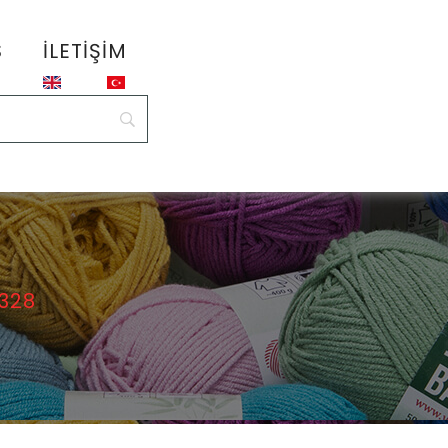
S
İLETIŞIM
7328