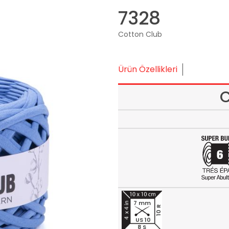
7328
Cotton Club
Ürün Özellikleri
C
7 mm
10 R
US 10
8 S