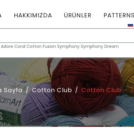
A
HAKKIMIZDA
ÜRÜNLER
PATTERN
:
Adore
Coral
Cotton Fusion
Symphony
Symphony Dream
a Sayfa
/
Cotton Club
/
Cotton Club – 