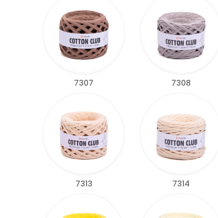
7307
7308
7313
7314