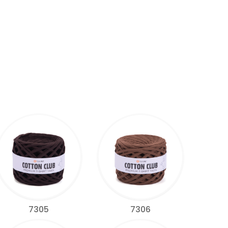
7305
7306