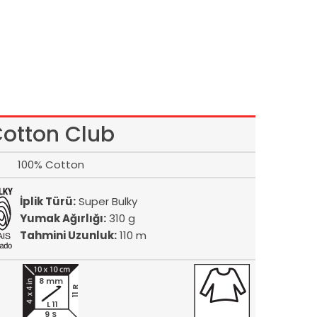
otton Club
100% Cotton
İplik Türü:
Super Bulky
Yumak Ağırlığı:
310 g
Tahmini Uzunluk:
110 m
8 mm
11 R
L 11
9 S