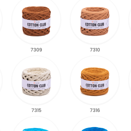
7309
7310
7315
7316