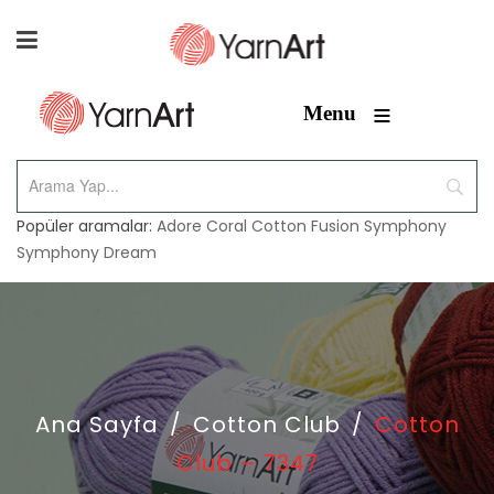
≡
Menu
Popüler aramalar:
Adore
Coral
Cotton Fusion
Symphony
Symphony Dream
Ana Sayfa
/
Cotton Club
/
Cotton
Club – 7347