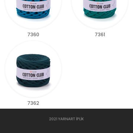
7360
7361
7362
2021 YARNART İPLİK