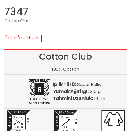
7347
Cotton Club
Ürün Özellikleri
Cotton Club
100% Cotton
İplik Türü:
Super Bulky
Yumak Ağırlığı:
310 g
Tahmini Uzunluk:
110 m
7 mm
8 mm
10 R
11 R
US 10
L 11