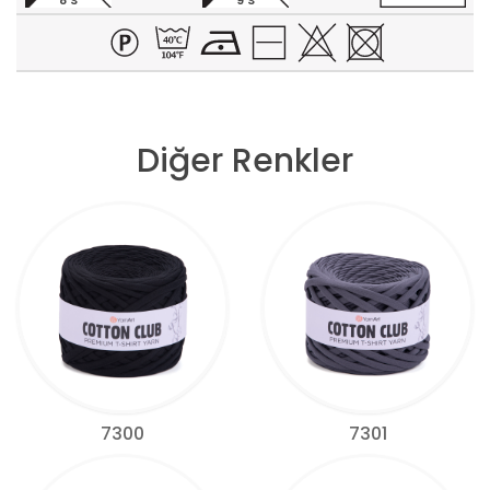
8 S
9 S
Diğer Renkler
7300
7301