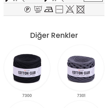
8 S
9 S
Diğer Renkler
7300
7301