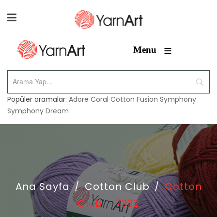
≡
Menu
Popüler aramalar:
Adore
Coral
Cotton Fusion
Symphony
Symphony Dream
Ana Sayfa
/
Cotton Club
/
Cotton
Club – 7332