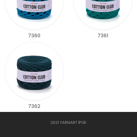
7360
7361
7362
2021 YARNART İPLİK