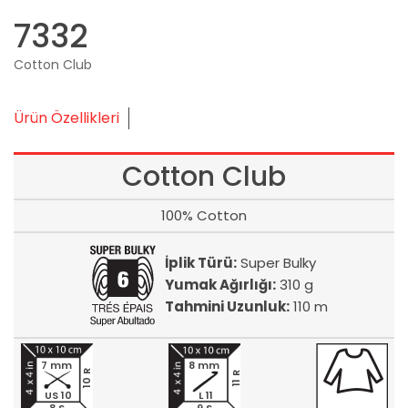
7332
Cotton Club
Ürün Özellikleri
Cotton Club
100% Cotton
İplik Türü:
Super Bulky
Yumak Ağırlığı:
310 g
Tahmini Uzunluk:
110 m
7 mm
8 mm
10 R
11 R
US 10
L 11