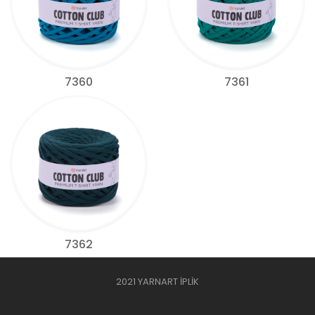
7360
7361
7362
2021 YARNART İPLİK