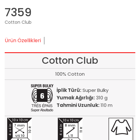
7359
Cotton Club
Ürün Özellikleri
Cotton Club
100% Cotton
İplik Türü:
Super Bulky
Yumak Ağırlığı:
310 g
Tahmini Uzunluk:
110 m
7 mm
8 mm
10 R
11 R
US 10
L 11