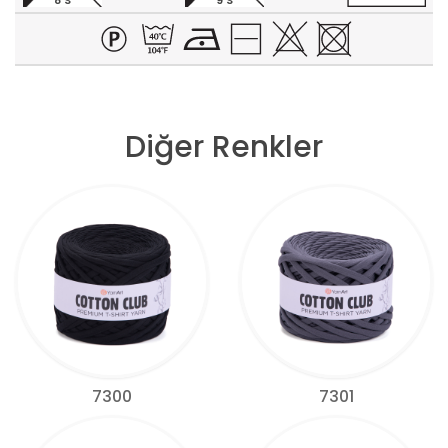
8 S
9 S
Diğer Renkler
7300
7301