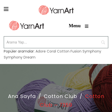
≡
Menu
Popüler aramalar:
Adore
Coral
Cotton Fusion
Symphony
Symphony Dream
Ana Sayfa
/
Cotton Club
/
Cotton
Club – 7359