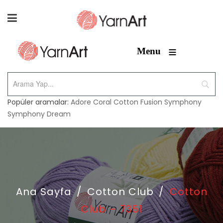
≡
Menu
Popüler aramalar:
Adore
Coral
Cotton Fusion
Symphony
Symphony Dream
Ana Sayfa
/
Cotton Club
/
Cotton
Club – 7351