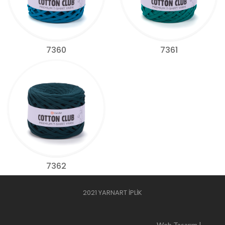
7360
7361
7362
2021 YARNART İPLİK
Web Tasarım |