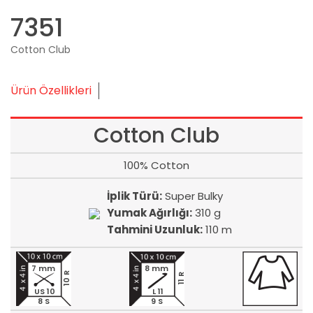
7351
Cotton Club
Ürün Özellikleri
Cotton Club
100% Cotton
İplik Türü:
Super Bulky
Yumak Ağırlığı:
310 g
Tahmini Uzunluk:
110 m
7 mm
8 mm
10 R
11 R
US 10
L 11
8 S
9 S