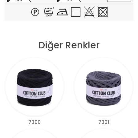
8 S
9 S
Diğer Renkler
7300
7301