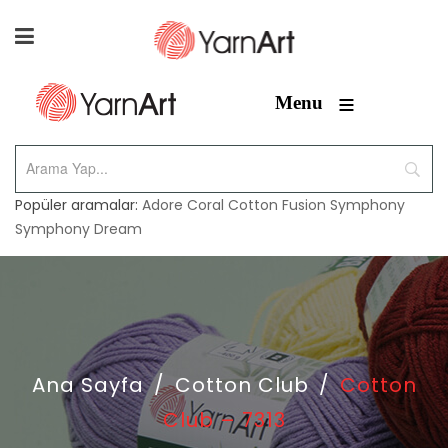
≡
Menu
Popüler aramalar:
Adore
Coral
Cotton Fusion
Symphony
Symphony Dream
Ana Sayfa
/
Cotton Club
/
Cotton
Club – 7313