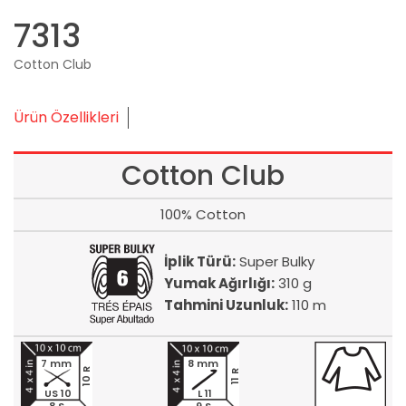
7313
Cotton Club
Ürün Özellikleri
Cotton Club
100% Cotton
İplik Türü:
Super Bulky
Yumak Ağırlığı:
310 g
Tahmini Uzunluk:
110 m
7 mm
8 mm
10 R
11 R
US 10
L 11