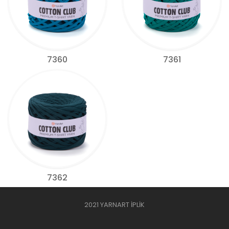
7360
7361
7362
2021 YARNART İPLİK