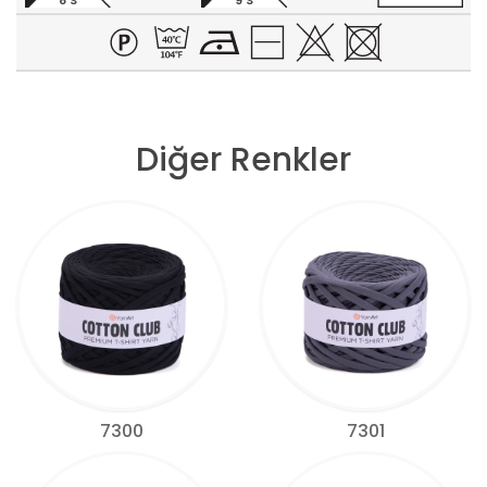
8 S
9 S
Diğer Renkler
7300
7301