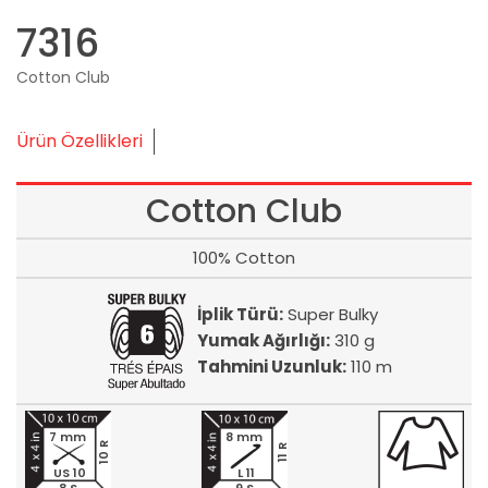
7316
Cotton Club
Ürün Özellikleri
Cotton Club
100% Cotton
İplik Türü:
Super Bulky
Yumak Ağırlığı:
310 g
Tahmini Uzunluk:
110 m
7 mm
8 mm
10 R
11 R
US 10
L 11