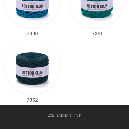
7360
7361
7362
2021 YARNART İPLİK