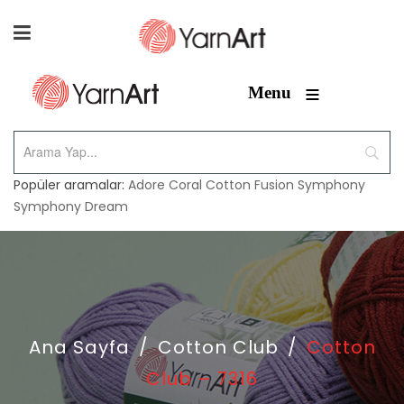
≡
Menu
Popüler aramalar:
Adore
Coral
Cotton Fusion
Symphony
Symphony Dream
Ana Sayfa
/
Cotton Club
/
Cotton
Club – 7316