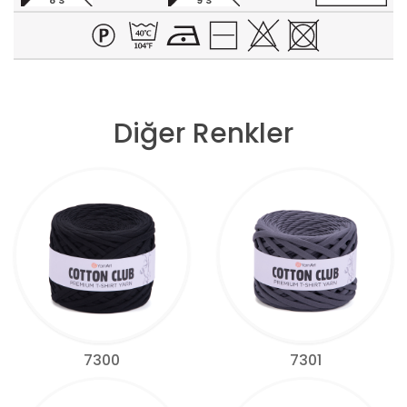
8 S
9 S
Diğer Renkler
7300
7301