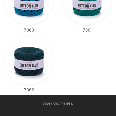
7360
7361
7362
2021 YARNART İPLİK