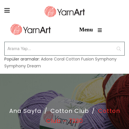
≡
Menu
Popüler aramalar:
Adore
Coral
Cotton Fusion
Symphony
Symphony Dream
Ana Sayfa
/
Cotton Club
/
Cotton
Club – 7330