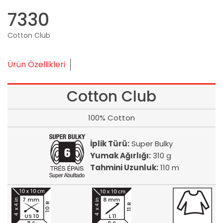
7330
Cotton Club
Ürün Özellikleri
Cotton Club
100% Cotton
İplik Türü:
Super Bulky
Yumak Ağırlığı:
310 g
Tahmini Uzunluk:
110 m
7 mm
8 mm
10 R
11 R
US 10
L 11