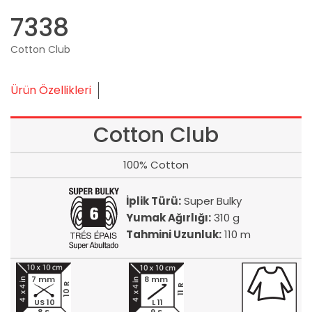
7338
Cotton Club
Ürün Özellikleri
Cotton Club
100% Cotton
İplik Türü:
Super Bulky
Yumak Ağırlığı:
310 g
Tahmini Uzunluk:
110 m
7 mm
8 mm
10 R
11 R
US 10
L 11