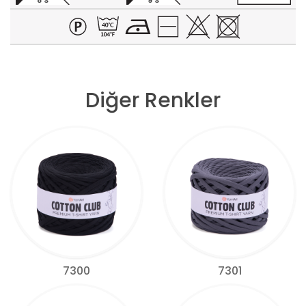
8 S
9 S
Diğer Renkler
7300
7301