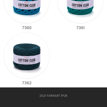
7360
7361
7362
2021 YARNART İPLİK