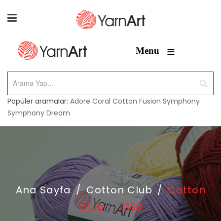
≡
Menu
Popüler aramalar:
Adore
Coral
Cotton Fusion
Symphony
Symphony Dream
Ana Sayfa
/
Cotton Club
/
Cotton
Club – 7338