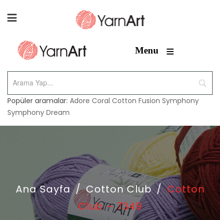
≡
Menu
Popüler aramalar:
Adore
Coral
Cotton Fusion
Symphony
Symphony Dream
Ana Sayfa
/
Cotton Club
/
Cotton
Club – 7349