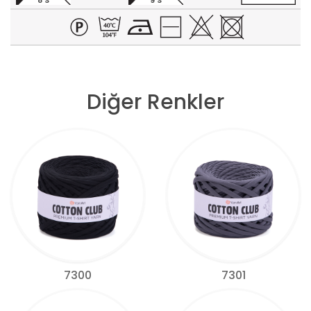
8 S
9 S
Diğer Renkler
7300
7301