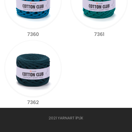
7360
7361
7362
2021 YARNART İPLİK