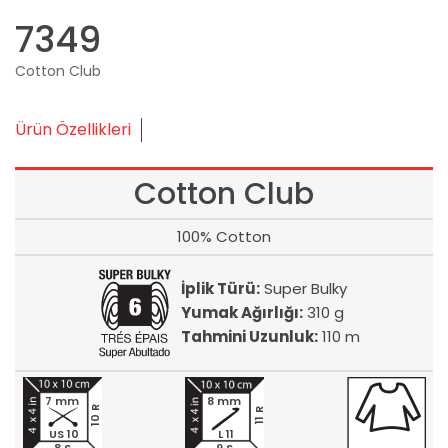
7349
Cotton Club
Ürün Özellikleri
Cotton Club
100% Cotton
İplik Türü:
Super Bulky
Yumak Ağırlığı:
310 g
Tahmini Uzunluk:
110 m
7 mm
8 mm
10 R
11 R
US 10
L 11