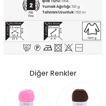
İplik Türü:
Fine
Yumak Ağırlığı:
50 g
Tahmini Uzunluk:
150 m
3,5 mm
3,5 mm
30 R
22 R
US 4
E-4
~500 g
22 S
E-4
Diğer Renkler