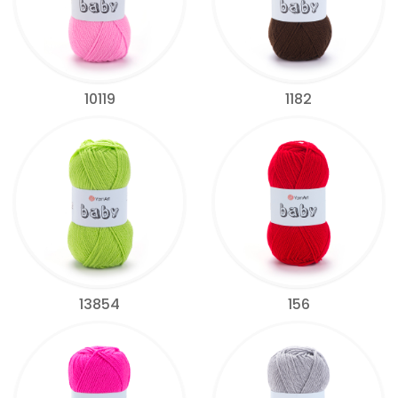
10119
1182
13854
156