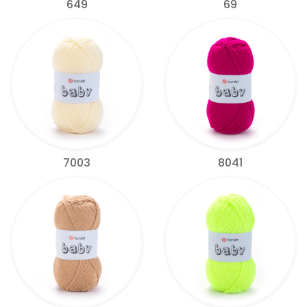
649
69
7003
8041