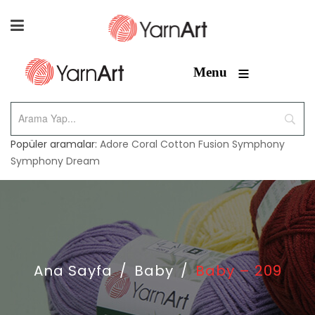
≡
Menu
Popüler aramalar:
Adore
Coral
Cotton Fusion
Symphony
Symphony Dream
Ana Sayfa
/
Baby
/
Baby – 209