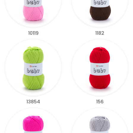
10119
1182
13854
156