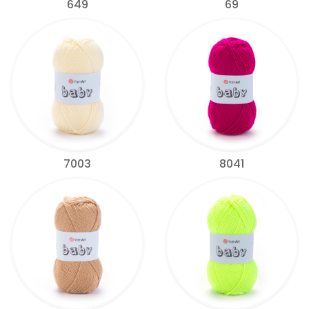
649
69
7003
8041