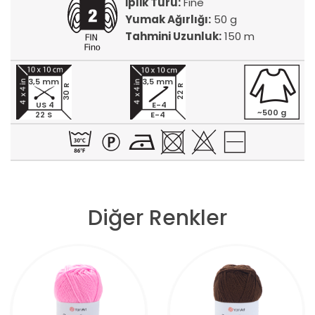
İplik Türü:
Fine
Yumak Ağırlığı:
50 g
Tahmini Uzunluk:
150 m
3,5 mm
3,5 mm
30 R
22 R
US 4
E-4
~500 g
22 S
E-4
Diğer Renkler