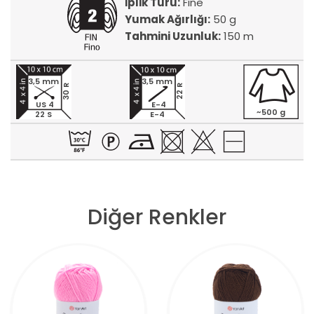
İplik Türü:
Fine
Yumak Ağırlığı:
50 g
Tahmini Uzunluk:
150 m
3,5 mm
3,5 mm
30 R
22 R
US 4
E-4
~500 g
22 S
E-4
Diğer Renkler