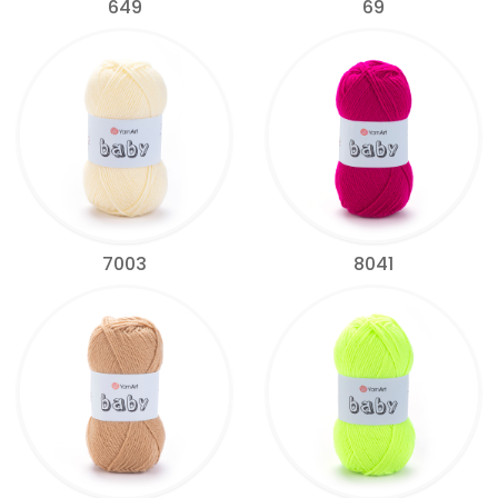
649
69
7003
8041