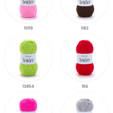
10119
1182
13854
156